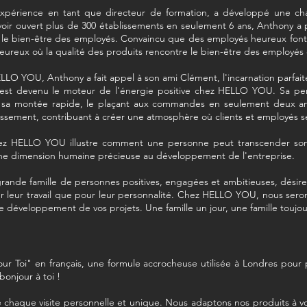
expérience en tant que directeur de formation, a développé une cha
oir ouvert plus de 300 établissements en seulement 6 ans, Anthony a 
r le bien-être des employés. Convaincu que des employés heureux font 
eureux où la qualité des produits rencontre le bien-être des employés e
ELLO YOU, Anthony a fait appel à son ami Clément, l'incarnation parf
t est devenu le moteur de l'énergie positive chez HELLO YOU. Sa pe
lsé sa montée rapide, le plaçant aux commandes en seulement deux a
blissement, contribuant à créer une atmosphère où clients et employés 
hez HELLO YOU illustre comment une personne peut transcender son r
 une dimension humaine précieuse au développement de l'entreprise.
grande famille de personnes positives, engagées et ambitieuses, désire
r leur travail que pour leur personnalité. Chez HELLO YOU, nous sero
le développement de vos projets. Une famille un jour, une famille
toujou
 Toi" en français, une formule accrocheuse utilisée à Londres pour p
onjour à toi !
chaque visite personnelle et unique. Nous adaptons nos produits à vo