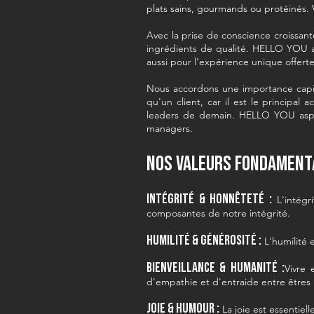
plats sains, gourmands ou protéinés. V
Avec la prise de conscience croissa
ingrédients de qualité. HELLO YOU as
aussi pour l'expérience unique offerte
Nous accordons une importance capi
qu'un client, car il est le principa
leaders de demain. HELLO YOU aspire
managers.
Nos valeurs fondamenta
Intégrité & Honnêteté :
L'intégr
composantes de notre intégrité.
Humilité & Générosité :
L'humilité 
Bienveillance & Humanité :
Vivre 
d'empathie et d'entraide entre êtres
Joie & Humour :
La joie est essentiell