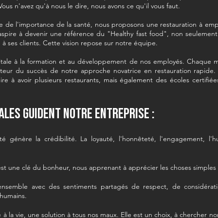
ous n'avez qu'à nous le dire, nous avons ce qu'il vous faut.
nte de l'importance de la santé, nous proposons une restauration à e
pire à devenir une référence du "Healthy fast food", non seulement 
 à ses clients. Cette vision repose sur notre équipe.
tale à la formation et au développement de nos employés. Chaque me
l acteur du succès de notre approche novatrice en restauration rapide
 à avoir plusieurs restaurants, mais également des écoles certifiée
les guident notre entreprise :
ité génère la crédibilité. La loyauté, l'honnêteté, l'engagement, 
est une clé du bonheur, nous apprenant à apprécier les choses simples et
ensemble avec des sentiments partagés de respect, de considératio
 humains.
e à la vie, une solution à tous nos maux. Elle est un choix, à chercher non