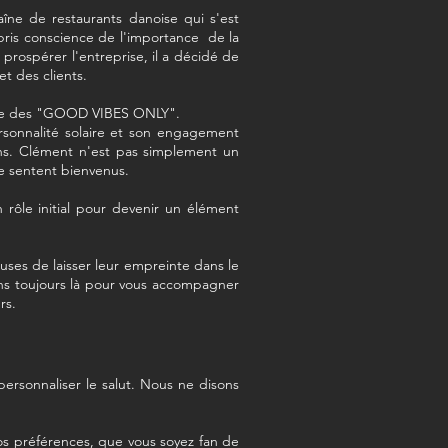
îne de restaurants danoise qui s'est
pris conscience de l'importance de la
prospérer l'entreprise, il a décidé de
t des clients.
aite des "GOOD VIBES ONLY".
rsonnalité solaire et son engagement
ns. Clément n'est pas simplement un
se sentent bienvenus.
ôle initial pour devenir un élément
uses de laisser leur empreinte dans le
ns toujours là pour vous accompagner
rs
.
ersonnaliser le salut. Nous ne disons
s préférences, que vous soyez fan de