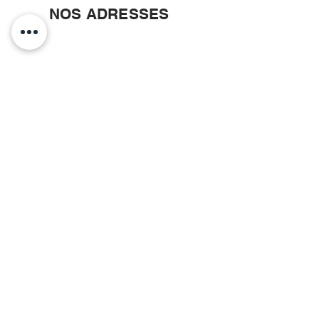
NOS ADRESSES
CHAMPS ÉLYSÉES
48 rue de Berri
75008 PARIS
MARAIS
33 rue Saint Paul
75004 PARIS
BERCY
5 rue Françoise Dolto
75013 PARIS